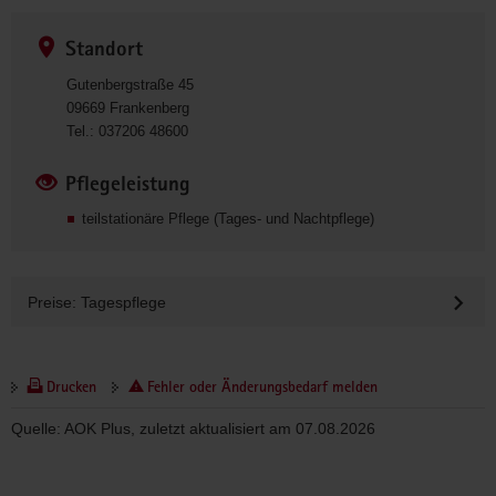
4
Details
8
Standort
6
zum
0
Gutenbergstraße 45
Angebot
0
09669
Frankenberg
0
Tel.:
037206 48600
3
7
Pflegeleistung
2
teilstationäre Pflege (Tages- und Nachtpflege)
0
6
4
8
Preise: Tagespflege
6
0
0
Drucken
Fehler oder Änderungsbedarf melden
Quelle: AOK Plus, zuletzt aktualisiert am 07.08.2026