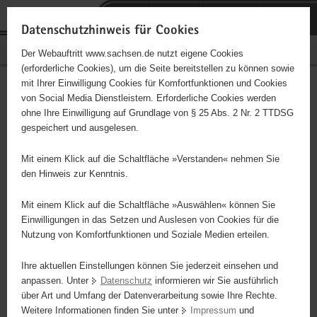
P
P
H
F
o
o
a
o
Datenschutzhinweis für Cookies
r
r
u
o
PflegeNetz Sachsen
Der Webauftritt www.sachsen.de nutzt eigene Cookies
t
t
p
t
(erforderliche Cookies), um die Seite bereitstellen zu können sowie
a
a
t
e
Hauptinhalt
mit Ihrer Einwilligung Cookies für Komfortfunktionen und Cookies
l
l
i
r
Navigation
von Social Media Dienstleistern. Erforderliche Cookies werden
ü
t
n
-
ohne Ihre Einwilligung auf Grundlage von § 25 Abs. 2 Nr. 2 TTDSG
E
b
h
h
B
Neue Suche
Suchergebnisse
gespeichert und ausgelesen.
b
e
e
a
e
si
r
m
l
r
DRK Tagespflege Lindenpark
Mit einem Klick auf die Schaltfläche »Verstanden« nehmen Sie
0
g
e
t
e
den Hinweis zur Kenntnis.
A
r
n
i
Ähnliche Angebote im Umkreis
i
e
c
Mit einem Klick auf die Schaltfläche »Auswählen« können Sie
M
i
h
Einwilligungen in das Setzen und Auslesen von Cookies für die
Merken
Nutzung von Komfortfunktionen und Soziale Medien erteilen.
f
e
Ihre aktuellen Einstellungen können Sie jederzeit einsehen und
n
Kontakt
anpassen. Unter
Datenschutz
informieren wir Sie ausführlich
d
über Art und Umfang der Datenverarbeitung sowie Ihre Rechte.
e
Weitere Informationen finden Sie unter
Impressum
und
N