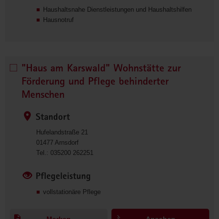
Haushaltsnahe Dienstleistungen und Haushaltshilfen
Döbeln 
Hausnotruf
e. 
V.-
Außenstelle 
Hainichen 
"Haus am Karswald" Wohnstätte zur
"Haus 
auswählen
am 
Förderung und Pflege behinderter
Karswald" 
Menschen
Wohnstätte 
zur 
Standort
Förderung 
Hufelandstraße 21
und 
01477
Arnsdorf
Pflege 
0
Tel.:
035200 262251
behinderter 
3
Menschen 
5
Pflegeleistung
auswählen
2
vollstationäre Pflege
0
0
2
Merken
Ansehen