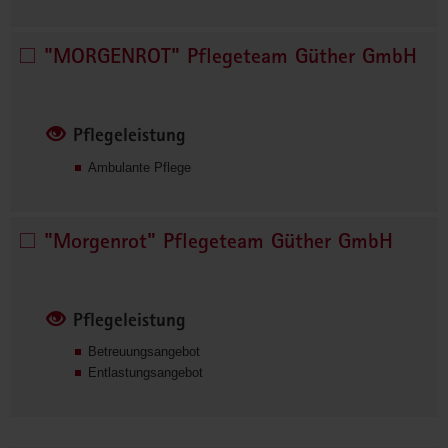
5
2
"MORGENROT" Pflegeteam Güther GmbH
"MORGENROT" 
0
Pflegeteam 
5
Güther 
4
GmbH 
7
Pflegeleistung
8
auswählen
3
Ambulante Pflege
3
"Morgenrot" Pflegeteam Güther GmbH
"Morgenrot" 
Pflegeteam 
Güther 
GmbH 
Pflegeleistung
auswählen
Betreuungsangebot
Entlastungsangebot