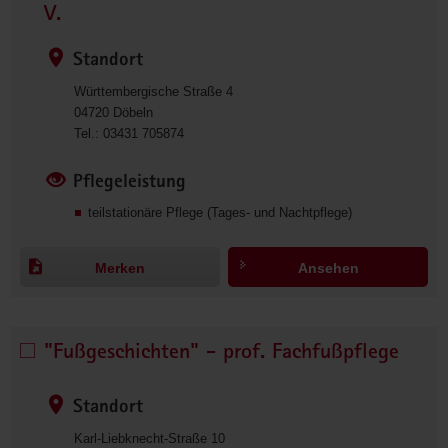
Tagespflegeeinrichtung 
V.
der 
Volkssolidarität 
Standort
Regionalverband 
Württembergische Straße 4
Döbeln 
04720
Döbeln
e. 
0
Tel.:
03431 705874
V. 
3
auswählen
4
Pflegeleistung
3
teilstationäre Pflege (Tages- und Nachtpflege)
1
7
0
Merken
Ansehen
5
8
7
4
"Fußgeschichten" - prof. Fachfußpflege
"Fußgeschichten" 
- 
prof. 
Standort
Fachfußpflege 
Karl-Liebknecht-Straße 10
auswählen