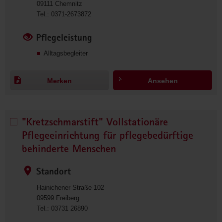
09111
Chemnitz
0
Tel.:
0371-2673872
3
7
Pflegeleistung
1
Alltagsbegleiter
-
2
6
Merken
Ansehen
7
3
8
7
"Kretzschmarstift" Vollstationäre
"Kretzschmarstift" 
2
Vollstationäre  
Pflegeeinrichtung für pflegebedürftige
Pflegeeinrichtung 
behinderte Menschen
für 
pflegebedürftige  
Standort
behinderte 
Hainichener Straße 102
Menschen 
09599
Freiberg
auswählen
0
Tel.:
03731 26890
3