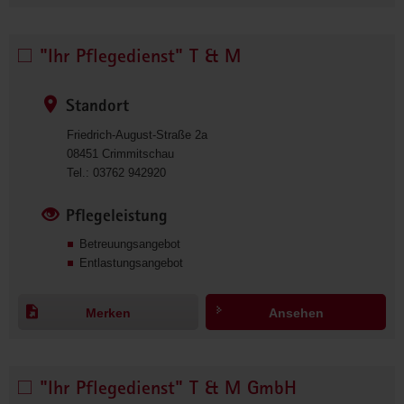
9
8
2
"Ihr Pflegedienst" T & M
"Ihr 
0
Pflegedienst" 
T 
Standort
& 
Friedrich-August-Straße 2a
M 
08451
Crimmitschau
auswählen
0
Tel.:
03762 942920
3
7
Pflegeleistung
6
Betreuungsangebot
2
Entlastungsangebot
9
4
2
Merken
Ansehen
9
2
0
"Ihr Pflegedienst" T & M GmbH
"Ihr 