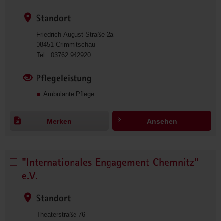
Pflegedienst" 
T 
Standort
& 
Friedrich-August-Straße 2a
M 
08451
Crimmitschau
GmbH 
0
Tel.:
03762 942920
auswählen
3
7
Pflegeleistung
6
Ambulante Pflege
2
9
4
Merken
Ansehen
2
9
2
0
"Internationales Engagement Chemnitz"
"Internationales 
Engagement 
e.V.
Chemnitz" 
e.V. 
Standort
auswählen
Theaterstraße 76