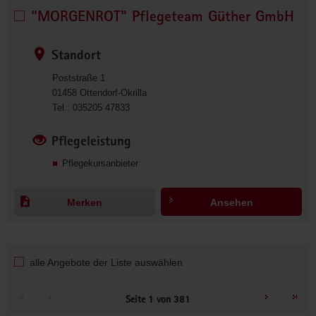
"MORGENROT" Pflegeteam Güther GmbH
"MORGENROT" 
Pflegeteam 
Güther 
Standort
GmbH 
Poststraße 1
auswählen
01458
Ottendorf-Okrilla
0
Tel.:
035205 47833
3
5
Pflegeleistung
2
Pflegekursanbieter
0
5
4
Merken
Ansehen
7
8
3
3
alle Angebote der Liste auswählen
Seite 1 von 381