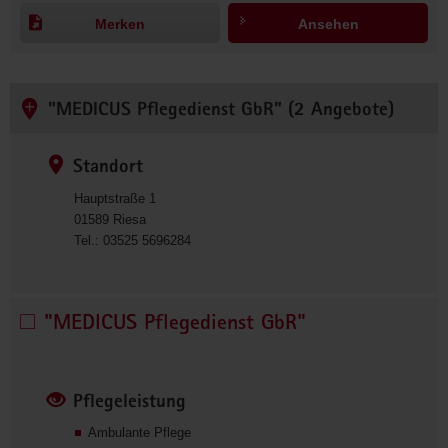
0
Merken
Ansehen
9
4
9
0
"MEDICUS Pflegedienst GbR" (2 Angebote)
0
Standort
Hauptstraße 1
01589
Riesa
0
Tel.:
03525 5696284
3
5
2
"MEDICUS Pflegedienst GbR"
"MEDICUS 
5
Pflegedienst 
5
GbR" 
6
auswählen
9
Pflegeleistung
6
2
Ambulante Pflege