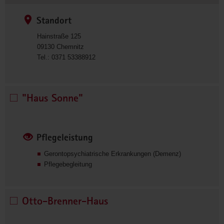
Standort
Hainstraße 125
09130
Chemnitz
0
Tel.:
0371 53388912
3
7
1
"Haus Sonne"
"Haus 
5
Sonne" 
3
auswählen
3
8
Pflegeleistung
8
9
Gerontopsychiatrische Erkrankungen (Demenz)
1
Pflegebegleitung
2
Otto-Brenner-Haus
Otto-
Brenner-
Haus 