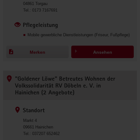
04861
Torgau
0
Tel.:
0173 7167691
1
7
Pflegeleistung
3
Mobile gewerbliche Dienstleistungen (Friseur, Fußpflege)
7
1
6
Merken
Ansehen
7
6
9
1
"Goldener Löwe" Betreutes Wohnen der
Volkssolidarität RV Döbeln e. V. in
Hainichen (2 Angebote)
Standort
Markt 4
09661
Hainichen
0
Tel.:
037207 652462
3