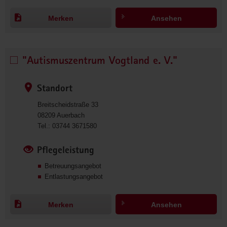
1
6
Merken
Ansehen
6
"Autismuszentrum Vogtland e. V."
"Autismuszentrum 
Vogtland 
e. 
Standort
V." 
Breitscheidstraße 33
auswählen
08209
Auerbach
0
Tel.:
03744 3671580
3
7
Pflegeleistung
4
Betreuungsangebot
4
Entlastungsangebot
3
6
7
Merken
Ansehen
1
5