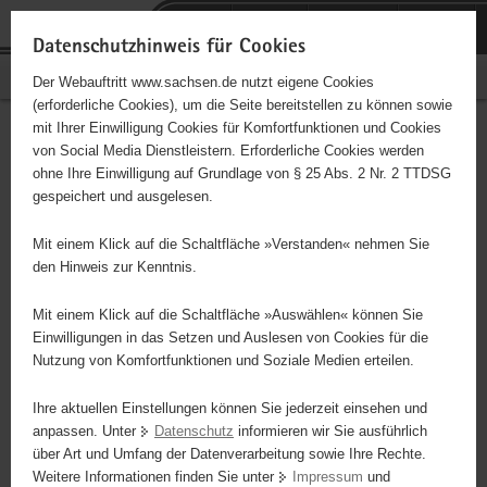
P
P
H
F
o
o
a
o
Datenschutzhinweis für Cookies
r
r
u
o
PflegeNetz Sachsen
Der Webauftritt www.sachsen.de nutzt eigene Cookies
t
t
p
t
(erforderliche Cookies), um die Seite bereitstellen zu können sowie
a
a
t
e
Hauptinhalt
mit Ihrer Einwilligung Cookies für Komfortfunktionen und Cookies
l
l
i
r
Navigation
von Social Media Dienstleistern. Erforderliche Cookies werden
ü
t
n
-
ohne Ihre Einwilligung auf Grundlage von § 25 Abs. 2 Nr. 2 TTDSG
b
h
h
B
gespeichert und ausgelesen.
E
e
e
a
e
Neue Suche
b
r
m
l
r
Mit einem Klick auf die Schaltfläche »Verstanden« nehmen Sie
si
7610 Angebote für Ihre Suche
g
e
t
e
den Hinweis zur Kenntnis.
0
r
n
i
A
e
c
Mit einem Klick auf die Schaltfläche »Auswählen« können Sie
Filter
i
i
h
Einwilligungen in das Setzen und Auslesen von Cookies für die
M
Nutzung von Komfortfunktionen und Soziale Medien erteilen.
f
e
Liste
Karte
Ihre aktuellen Einstellungen können Sie jederzeit einsehen und
n
anpassen. Unter
Datenschutz
informieren wir Sie ausführlich
d
über Art und Umfang der Datenverarbeitung sowie Ihre Rechte.
e
Sortieren nach
Weitere Informationen finden Sie unter
Impressum
und
N