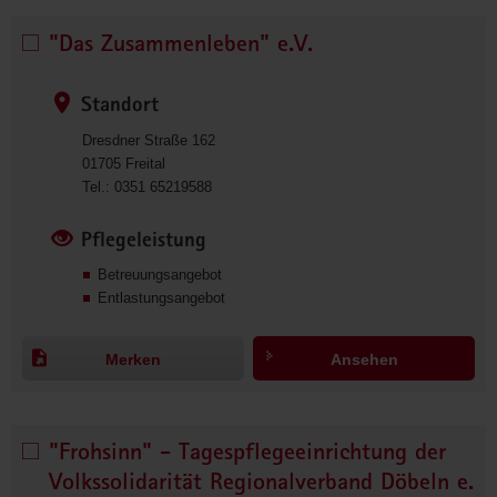
8
0
"Das Zusammenleben" e.V.
"Das 
Zusammenleben" 
e.V. 
Standort
auswählen
Dresdner Straße 162
01705
Freital
0
Tel.:
0351 65219588
3
5
Pflegeleistung
1
Betreuungsangebot
6
Entlastungsangebot
5
2
1
Merken
Ansehen
9
5
8
8
"Frohsinn" - Tagespflegeeinrichtung der
"Frohsinn" 
- 
Volkssolidarität Regionalverband Döbeln e.