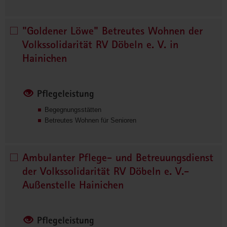
7
2
"Goldener Löwe" Betreutes Wohnen der
"Goldener 
0
Löwe" 
Volkssolidarität RV Döbeln e. V. in
7
Betreutes 
6
Hainichen
Wohnen 
5
2
der 
4
Volkssolidarität 
Pflegeleistung
6
RV 
2
Begegnungsstätten
Döbeln 
Betreutes Wohnen für Senioren
e. 
V. 
in 
Ambulanter Pflege- und Betreuungsdienst
Ambulanter 
Hainichen 
Pflege- 
der Volkssolidarität RV Döbeln e. V.-
auswählen
und 
Außenstelle Hainichen
Betreuungsdienst 
der 
Volkssolidarität 
Pflegeleistung
RV 