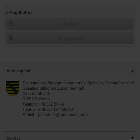
Aktionen
0
Angebot(e)
Merken
Vergleichen
Footer-
Herausgeber
Bereich
Sächsisches Staatsministerium für Soziales, Gesundheit und
Gesellschaftlichen Zusammenhalt
Albertstraße 10
01097
Dresden
Telefon:
+49 351 564-0
Telefax:
+49 351 564-55060
E-Mail:
poststelle@sms.sachsen.de
Service