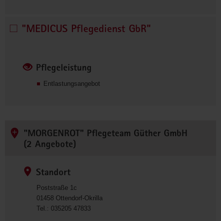
8
4
"MEDICUS Pflegedienst GbR"
"MEDICUS 
Pflegedienst 
GbR" 
auswählen
Pflegeleistung
Entlastungsangebot
"MORGENROT" Pflegeteam Güther GmbH
(2 Angebote)
Standort
Poststraße 1c
01458
Ottendorf-Okrilla
0
Tel.:
035205 47833
3