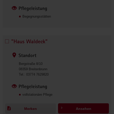
auswählen
Pflegeleistung
Begegnungsstätten
"Haus Waldeck"
"Haus 
Waldeck" 
auswählen
Standort
Bergstraße 8/10
08359
Breitenbrunn
0
Tel.:
03774 7629820
3
7
Pflegeleistung
7
vollstationäre Pflege
4
7
6
Merken
Ansehen
2