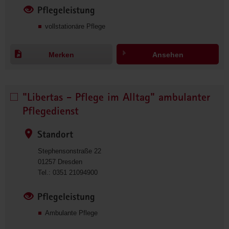
7
Pflegeleistung
3
vollstationäre Pflege
1
2
6
Merken
Ansehen
8
9
0
"Libertas - Pflege im Alltag" ambulanter
"Libertas 
- 
Pflegedienst
Pflege 
im 
Standort
Alltag"  
Stephensonstraße 22
ambulanter 
01257
Dresden
Pflegedienst 
0
Tel.:
0351 21094900
auswählen
3
5
Pflegeleistung
1
Ambulante Pflege
2
1