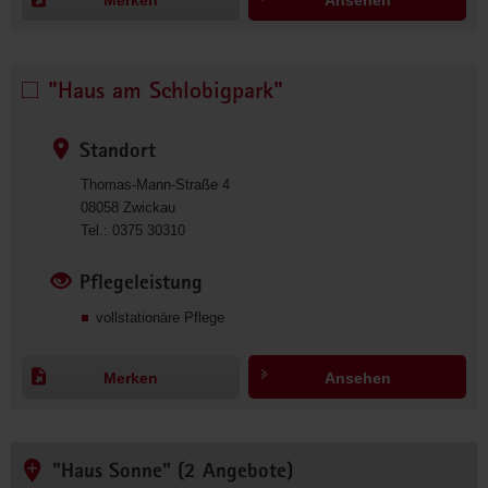
6
2
2
5
"Haus am Schlobigpark"
"Haus 
1
am 
Schlobigpark" 
Standort
auswählen
Thomas-Mann-Straße 4
08058
Zwickau
0
Tel.:
0375 30310
3
7
Pflegeleistung
5
vollstationäre Pflege
3
0
3
Merken
Ansehen
1
0
"Haus Sonne" (2 Angebote)