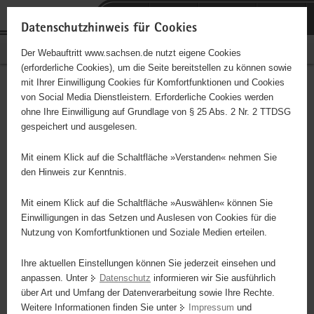
P
P
H
F
o
o
a
o
Datenschutzhinweis für Cookies
r
r
u
o
PflegeNetz Sachsen
Der Webauftritt www.sachsen.de nutzt eigene Cookies
t
t
p
t
(erforderliche Cookies), um die Seite bereitstellen zu können sowie
a
a
t
e
mit Ihrer Einwilligung Cookies für Komfortfunktionen und Cookies
l
l
i
r
Aktuelle Entwicklungen
Hauptinhalt
von Social Media Dienstleistern. Erforderliche Cookies werden
ü
n
n
-
ohne Ihre Einwilligung auf Grundlage von § 25 Abs. 2 Nr. 2 TTDSG
b
a
h
B
gespeichert und ausgelesen.
e
v
a
e
Im Zuge des demografischen Wandels ist das Thema Pflege ein
r
i
l
r
besonderes Anliegen des Sächsischen Staatsministeriums für
Mit einem Klick auf die Schaltfläche »Verstanden« nehmen Sie
g
g
t
e
Soziales, Gesundheit und Gesellschaftlichen Zusammenhalt. Auf
den Hinweis zur Kenntnis.
r
a
i
dieser Seite stellen wir Ihnen die wichtigsten neuen Entwicklungen
e
t
c
in diesem Bereich vor.
Mit einem Klick auf die Schaltfläche »Auswählen« können Sie
i
i
h
Einwilligungen in das Setzen und Auslesen von Cookies für die
Nutzung von Komfortfunktionen und Soziale Medien erteilen.
f
o
e
n
Ihre aktuellen Einstellungen können Sie jederzeit einsehen und
n
anpassen. Unter
Datenschutz
informieren wir Sie ausführlich
d
über Art und Umfang der Datenverarbeitung sowie Ihre Rechte.
e
Weitere Informationen finden Sie unter
Impressum
und
N