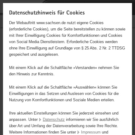
P
P
H
F
o
o
a
o
Datenschutzhinweis für Cookies
r
r
u
o
PflegeNetz Sachsen
Der Webauftritt www.sachsen.de nutzt eigene Cookies
t
t
p
t
(erforderliche Cookies), um die Seite bereitstellen zu können sowie
a
a
t
e
Hauptinhalt
mit Ihrer Einwilligung Cookies für Komfortfunktionen und Cookies
l
l
i
r
Navigation
von Social Media Dienstleistern. Erforderliche Cookies werden
ü
t
n
-
ohne Ihre Einwilligung auf Grundlage von § 25 Abs. 2 Nr. 2 TTDSG
b
h
h
B
Pflegedatenbank
gespeichert und ausgelesen.
E
e
e
a
e
b
r
m
l
r
Mit einem Klick auf die Schaltfläche »Verstanden« nehmen Sie
si
g
e
t
e
den Hinweis zur Kenntnis.
0
r
n
i
A
e
c
Mit einem Klick auf die Schaltfläche »Auswählen« können Sie
i
i
h
Einwilligungen in das Setzen und Auslesen von Cookies für die
M
Nutzung von Komfortfunktionen und Soziale Medien erteilen.
f
e
Ihre aktuellen Einstellungen können Sie jederzeit einsehen und
n
anpassen. Unter
Datenschutz
informieren wir Sie ausführlich
d
über Art und Umfang der Datenverarbeitung sowie Ihre Rechte.
e
Suche
Weitere Informationen finden Sie unter
Impressum
und
Anbieter Suche
N